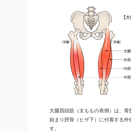
大腿四頭筋
（太ももの表側）は、骨
始まり脛骨（ヒザ下）に付着する外
す。