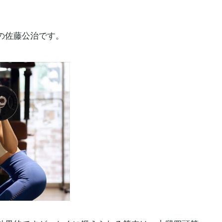
の
佐藤公治
です。